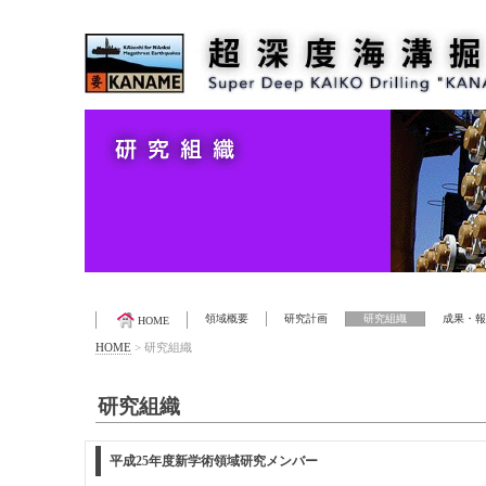
領域概要
研究計画
研究組織
成果・報
HOME
HOME
>
研究組織
研究組織
平成25年度新学術領域研究メンバー