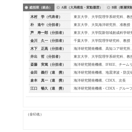
総括班（統合）
A班（大局構造・変動履歴）
B班（断層実
木村 学
（代表者）
東京大学、大学院理学系研究科、教
朴 進午（分担者）
東京大学、大気海洋研究所、准教授
芦 寿一郎
（分担者）
東京大学、大学院新領域創成科学研
金川 久一
（分担者）
千葉大学、大学院理学研究科、教授
木下 正高
（分担者）
海洋研究開発機構、高知コア研究所
井出 哲（分担者）
東京大学、大学院理学系研究科、教
斎藤 実篤（分担者）
海洋研究開発機構、IFREE、チーム
金田 義行（連 携）
海洋研究開発機構、地震津波・防災
倉本 真一（連 携）
海洋研究開発機構、CDEX、次長
江口 暢久（連 携）
海洋研究開発機構・CDEX・グルー
（全63名）